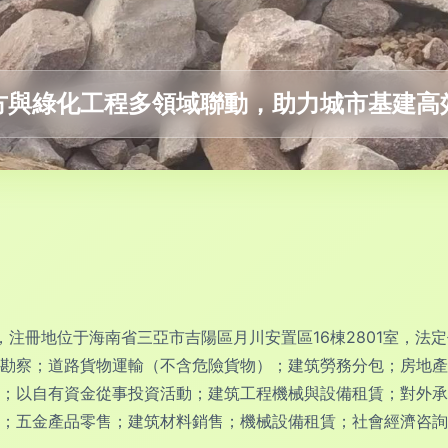
方與綠化工程多領域聯動，助力城市基建高
5日，注冊地位于海南省三亞市吉陽區月川安置區16棟2801室，
勘察；道路貨物運輸（不含危險貨物）；建筑勞務分包；房地產
；以自有資金從事投資活動；建筑工程機械與設備租賃；對外承
；五金產品零售；建筑材料銷售；機械設備租賃；社會經濟咨詢