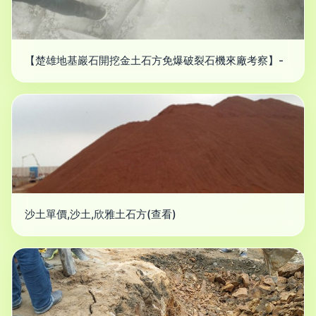
【楚雄地基巖石開挖金土石方免爆破裂石機來廠考察】-
沙土單價,沙土,欣雅土石方(查看)