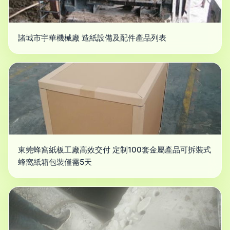
諸城市宇華機械廠 造紙設備及配件產品列表
東莞蜂窩紙板工廠高效交付 定制100套金屬產品可拆裝式
蜂窩紙箱包裝僅需5天