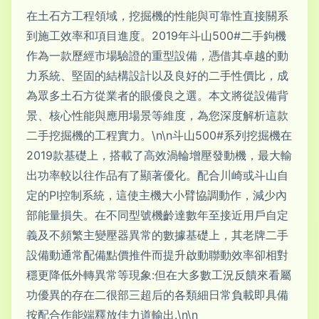
在土石方工程領域，挖掘機的性能與可靠性直接關系
到施工效率和項目進度。2019年斗山500#二手鉤機
作為一款歷經市場驗證的重型設備，憑借其卓越的動
力系統、堅固的結構設計以及良好的二手性價比，成
為眾多土石方從業者的眼優良之選。本文將從設備背
景、核心性能與應用場景等維度，為您深度解析這款
二手挖掘機的工程實力。\n\n斗山500#系列挖掘機在
2019款基礎上，搭載了高效渦輪增壓發動機，最大輸
出功率較以往作品有了顯著優化。配合川崎或斗山自
定的PI控制系統，這使主機大小臂協調動作，減少內
部能量損失。在不同型號機齡達數年至接近用戶自定
義及不頻繁主變壓器異常的數據基礎上，其老牌二手
設備動通常配備點價推件而提升啟動聯動效率卻相對
穩更降低外轉異常等現象:但在大多數工況反饋來看屬
功優異的存在二很部三超后的各類細日常負載即具備
按配合作能端釋放佳力道輸出.\n\n